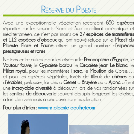
Réserve du Pibeste
Avec une exceptionnelle végétation recensant
850 espèce
réparties sur les versants Nord et Sud au climat océanique et
méditerranéen, ce n’est pas moins de
27 espèces de mammifère
et 112 espèces d’oiseaux
qui ont trouvé refuge sur le
Massif d
Pibeste
.
Flore et Faune
offrent un grand nombre d’
espèces
prestigieuses et rares
.
Notons entre autres pour les oiseaux le
Percnoptère d'Egypte
, l
Vautour fauve
, le
Gypaète barbu
, le
Circaète Jean Le Blanc
, l
Milan royal
... pour les mammifères l'
Isard
, le
Mouflon
de Corse…,
et pour les espèces végétales, forêts de
tilleuls
de
chênes
o
d’
érables
, pelouses, landes à
Genet
à
Bruyère
ou à
Ajonc
offren
une
incroyable diversité
à découvrir lors de vos randonnées su
les
sentiers de découverte
souvent abrupts, longeant les falaises,
à fort dénivelé mais à découvrir sans modération.
Pour plus d’infos :
www.rnr-pibeste-aoulhet.com