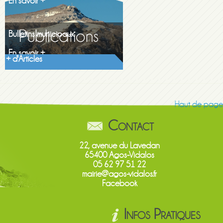
Bulletins municipaux
Découvrez les...
En savoir +
+ d'Articles
Haut de page
Contact
22, avenue du Lavedan
65400 Agos-Vidalos
05 62 97 51 22
mairie@agos-vidalos.fr
Facebook
Infos Pratiques