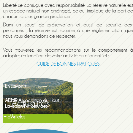
Liberté se conjugue avec responsabilité. La réserve naturelle est
un espace naturel non aménagé, ce qui implique de la part de
chacun la plus grande prudence.
Dans un souci de préservation et aussi de sécurité des
personnes , la réserve est soumise à une réglementation, que
nous vous demandons de respecter.
Vous trouverez les recommandations sur le comportement à
adopter en fonction de votre activité en cliquant ici :
Maison de la famille itinerante
GUIDE DE BONNES PRATIQUES
2026
En savoir +
ADMR Association du Haut
Lavedan NF Services
En savoir +
Gazette printemps 2026
+ d'Articles
Gazette printemps...
En savoir +