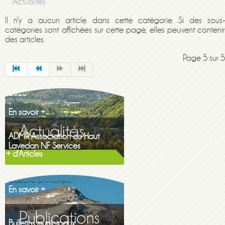
Actualités
Il n'y a aucun article dans cette catégorie. Si des sous-
catégories sont affichées sur cette page, elles peuvent contenir
des articles.
Page 5 sur 5
Maison de la famille itinerante
2026
En savoir +
ADMR Association du Haut
Lavedan NF Services
En savoir +
+ d'Articles
Gazette printemps 2026
Gazette printemps...
En savoir +
Bulletins municipaux
Découvrez les...