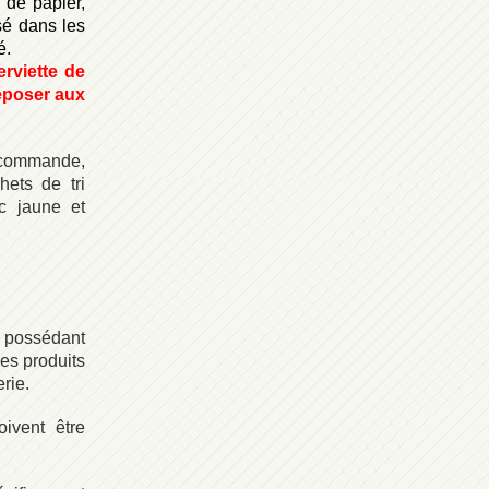
s de papier,
sé dans les
é.
erviette de
déposer aux
recommande,
hets de tri
 jaune et
l possédant
es produits
rie.
ivent être