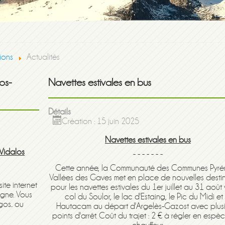
ions
Actualités
os-
Navettes estivales en bus
Détails
Création : 15 juin 2025
Navettes estivales en bus
Vidalos
- - - - - - -
Cette année, la Communauté des Communes Pyré
Vallées des Gaves met en place de nouvelles desti
ite internet
pour les navettes estivales du 1er juillet au 31 août 
igne. Vous
col du Soulor, le lac d'Estaing, le Pic du Midi et 
os.. ou
Hautacam au départ d'Argelès-Gazost avec plusi
points d'arrêt. Coût du trajet : 2 € à régler en espè