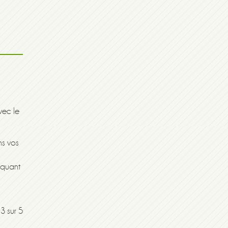
vec le
ns vos
liquant
3 sur 5