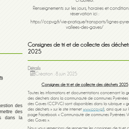
chauffeur.
Renseignements sur les jours, horaires et conditio
réservation ici :
https://ccpvg.fr/vie-pratique/transports/lignes-pyr
vallees-des-gaves/
Consignes de tri et de collecte des déchet
2025
Détails
Création : 8 juin 2025
ts
Consignes de tri et de collecte des déchets 2025
Toutes les informations et documentations concernant la g
des déchets dans la communauté de communes Pyrénées 
des Gaves (CCPVG) sont disponibles dans la rubrique « g
gestion des
des déchets » sur le site internet
www.ccpvg.fr
, ainsi que sur 
mettre des
page Facebook « Communauté de communes Pyrénées Va
ts dans la
des Gaves ».
Nous vous remercions de respecter les consignes de tri et 