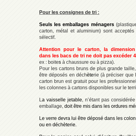
Pour les consignes de tri :
Seuls les emballages ménagers
(plastique
carton, métal et aluminium) sont acceptés 
sélectif.
Attention pour le carton, la dimension
dans les bacs de tri ne doit pas excéder
ex : boite
s
à chaussure ou à pizza).
Pour les cartons bruns de plus grande taille,
être déposés en déch
ète
rie (à préciser que
carton brun est gratuit pour les professionn
les colonnes à cartons disponibles sur le terri
L
a vaisselle jetable
, n’étant pas considér
emballage,
doit être mis dans les ordures m
Le verre devra lui être déposé dans les colo
ou en déchèterie.