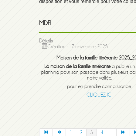
disposition et vous remercie pour votre collab
MDFI
Détails
Création : 17 novembre 2025
Maison de la famille itinérante 2025_
La maison de la famille itinérante
a publié u
planning pour son passage dans plusieurs c
notre vallée.
pour en prendre connaissance,
CLIQUEZ ICI
1
2
3
4
...