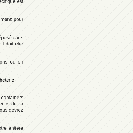
pécifique est
ement
pour
déposé dans
l doit être
tons ou en
hèterie.
containers
eille de la
vous devrez
tre entière