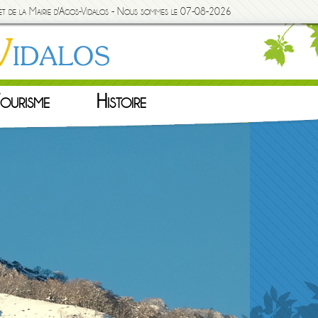
rnet de la Mairie d'Agos-Vidalos - Nous sommes le 07-08-2026
ourisme
Histoire