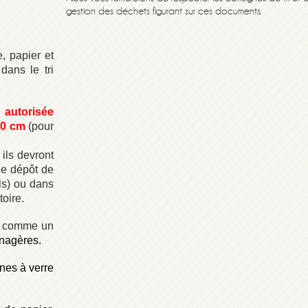
gestion des déchets figurant sur ces documents.
, papier et
dans le tri
 autorisée
 40 cm
(pour
 ils devront
 le dépôt de
els) ou dans
toire.
ée comme un
énagères.
nnes à verre