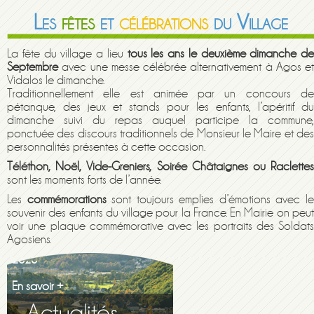
Les
fêtes
et
célébrations
du Village
La fête du village a lieu
tous les ans le deuxième dimanche de
Septembre
avec une messe célébrée alternativement à Agos et
Vidalos le dimanche.
Traditionnellement elle est animée par un concours de
pétanque, des jeux et stands pour les enfants, l’apéritif du
dimanche suivi du repas auquel participe la commune,
ponctuée des discours traditionnels de Monsieur le Maire et des
personnalités présentes à cette occasion.
Téléthon, Noël, Vide-Greniers, Soirée Châtaignes ou Raclettes
sont les moments forts de l’année.
Les
commémorations
sont toujours emplies d’émotions avec l
souvenir des enfants du village pour la France. En Mairie on peut
voir une plaque commémorative avec les portraits des Soldats
Maison de la famille itinerante
Agosiens.
2026
En savoir +
ADMR Association du Haut