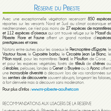
Réserve du Pibeste
Avec une exceptionnelle végétation recensant
850 espèce
réparties sur les versants Nord et Sud au climat océanique et
méditerranéen, ce n’est pas moins de
27 espèces de mammifère
et 112 espèces d’oiseaux
qui ont trouvé refuge sur le
Massif d
Pibeste
.
Flore et Faune
offrent un grand nombre d’
espèces
prestigieuses et rares
.
Notons entre autres pour les oiseaux le
Percnoptère d'Egypte
, l
Vautour fauve
, le
Gypaète barbu
, le
Circaète Jean Le Blanc
, l
Milan royal
... pour les mammifères l'
Isard
, le
Mouflon
de Corse…,
et pour les espèces végétales, forêts de
tilleuls
de
chênes
o
d’
érables
, pelouses, landes à
Genet
à
Bruyère
ou à
Ajonc
offren
une
incroyable diversité
à découvrir lors de vos randonnées su
les
sentiers de découverte
souvent abrupts, longeant les falaises,
à fort dénivelé mais à découvrir sans modération.
Pour plus d’infos :
www.rnr-pibeste-aoulhet.com
RECOMMANDATIONS AUX USAGERS DE LA RESERVE
La réserve naturelle du Pibeste-Aoulhet dont le siège est à Agos-