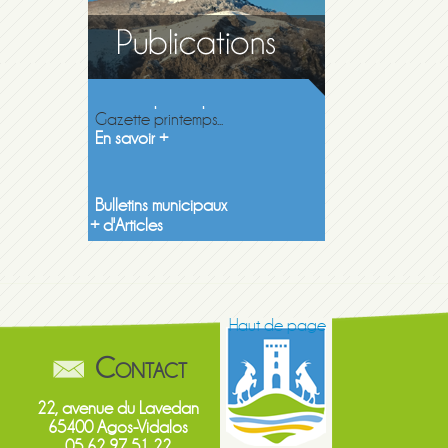
Gazette printemps 2026
Gazette printemps...
En savoir +
Bulletins municipaux
Découvrez les...
En savoir +
+ d'Articles
Haut de page
Contact
22, avenue du Lavedan
65400 Agos-Vidalos
05 62 97 51 22