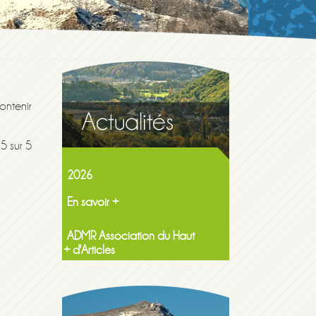
ontenir
Maison de la famille itinerante
2026
5 sur 5
En savoir +
ADMR Association du Haut
Lavedan NF Services
En savoir +
+ d'Articles