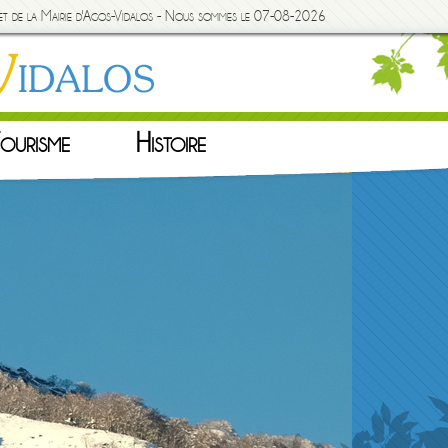
rnet de la Mairie d'Agos-Vidalos - Nous sommes le 07-08-2026
ourisme
Histoire