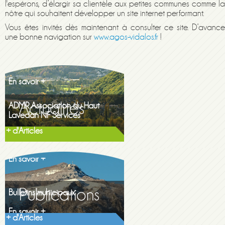
l'espérons, d’élargir sa clientèle aux petites communes comme la
nôtre qui souhaitent développer un site internet performant.
Vous êtes invités dès maintenant à consulter ce site. D’avance
une bonne navigation sur
www.
agos-vidalos.fr
!
Maison de la famille itinerante
2026
En savoir +
ADMR Association du Haut
Lavedan NF Services
En savoir +
Gazette printemps 2026
+ d'Articles
Gazette printemps...
En savoir +
Bulletins municipaux
Découvrez les...
En savoir +
+ d'Articles