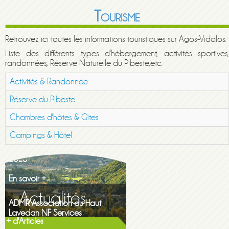
Tourisme
Retrouvez ici toutes les informations touristiques sur Agos-Vidalos.
Liste des différents types d'hébergement, activités sportives,
randonnées, Réserve Naturelle du Pibeste,etc.
Activités & Randonnée
Réserve du Pibeste
Chambres d'hôtes & Gîtes
Campings & Hôtel
Maison de la famille itinerante
2026
En savoir +
ADMR Association du Haut
Lavedan NF Services
En savoir +
+ d'Articles
Gazette printemps 2026