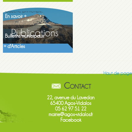
Gazette printemps...
En savoir +
Bulletins municipaux
Découvrez les...
En savoir +
+ d'Articles
Haut de page
Contact
22, avenue du Lavedan
65400 Agos-Vidalos
05 62 97 51 22
mairie@agos-vidalos.fr
Facebook