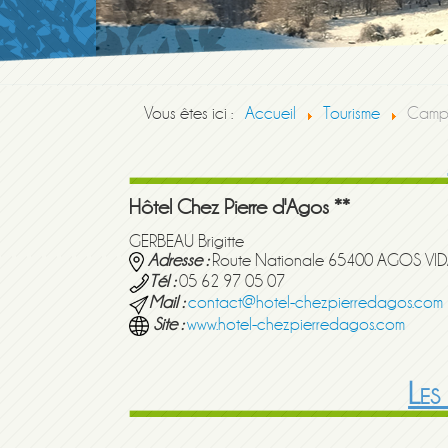
Vous êtes ici :
Accueil
Tourisme
Campi
Hôtel Chez Pierre d'Agos **
GERBEAU Brigitte
Adresse :
Route Nationale 65400 AGOS VI
Tél :
05 62 97 05 07
Mail :
contact@hotel-chezpierredagos.com
Site :
www.hotel-chezpierredagos.com
Les