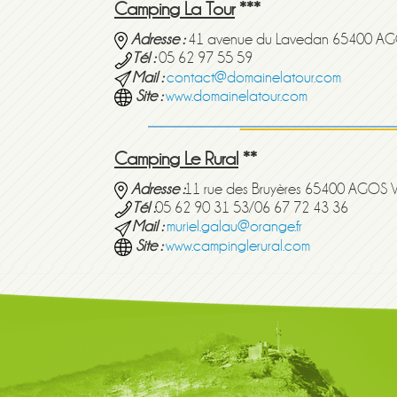
Camping La Tour
***
Adresse :
41 avenue du Lavedan 65400 A
Tél :
05 62 97 55 59
Mail :
contact@domainelatour.com
Site :
www.domainelatour.com
Camping Le Rural
**
Adresse :
11 rue des Bruyères 65400 AGOS 
Tél :
05 62 90 31 53/06 67 72 43 36
Mail :
muriel.galau@orange.fr
Site :
www.campinglerural.com