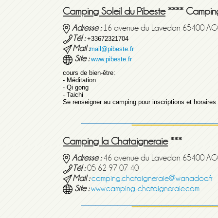
Camping Soleil du Pibeste
**** Campin
Adresse :
16 avenue du Lavedan 65400 A
Tél :
+33672321704
Mail :
mail@pibeste.fr
Site :
www.pibeste.fr
cours de bien-être:
- Méditation
- Qi gong
- Taichi
Se renseigner au camping pour inscriptions et horaires
Camping la Chataigneraie
***
Adresse :
46 avenue du Lavedan 65400 A
Tél :
05 62 97 07 40
Mail :
camping.chataigneraie@wanadoo.fr
Site :
www.camping-chataigneraie.com