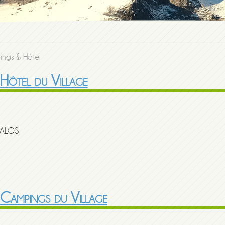
ngs & Hôtel
Hôtel du Village
DALOS
 Campings du Village