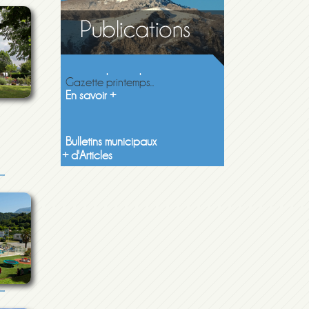
Gazette printemps 2026
Gazette printemps...
En savoir +
Bulletins municipaux
Découvrez les...
En savoir +
+ d'Articles