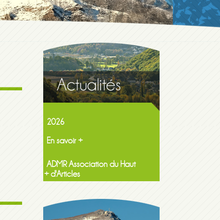
Maison de la famille itinerante
2026
En savoir +
ADMR Association du Haut
Lavedan NF Services
En savoir +
+ d'Articles