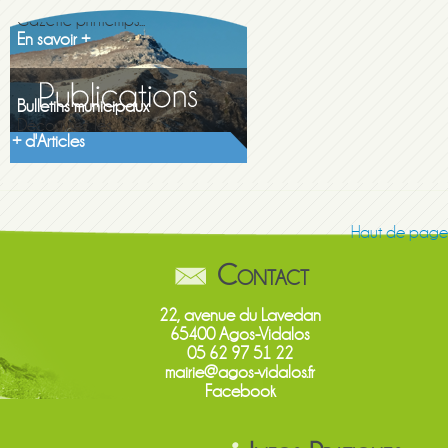
En savoir +
Bulletins municipaux
Découvrez les...
En savoir +
+ d'Articles
Haut de page
Contact
22, avenue du Lavedan
65400 Agos-Vidalos
05 62 97 51 22
mairie@agos-vidalos.fr
Facebook