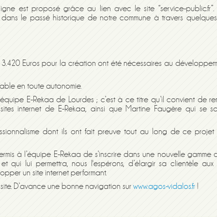
ne est proposé grâce au lien avec le site “service-public.fr”. 
 dans le passé historique de notre commune à travers quelques
e 3.420 Euros pour la création ont été nécessaires au développe
rable en toute autonomie.
 l’équipe E-Rekaa de Lourdes ; c’est à ce titre qu’il convient de re
sites internet de E-Rekaa, ainsi que Martine Faugère qui se so
sionnalisme dont ils ont fait preuve tout au long de ce projet 
rmis à l’équipe E-Rekaa de s’inscrire dans une nouvelle gamme d
es et qui lui permettra, nous l'espérons, d’élargir sa clientèle aux 
per un site internet performant.
e site. D’avance une bonne navigation sur
www.
agos-vidalos.fr
!