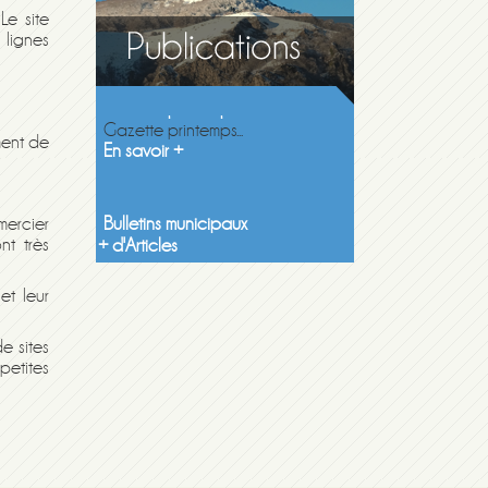
Le site
 lignes
Gazette printemps 2026
Gazette printemps...
En savoir +
ment de
Bulletins municipaux
Découvrez les...
En savoir +
mercier
nt très
+ d'Articles
et leur
e sites
petites