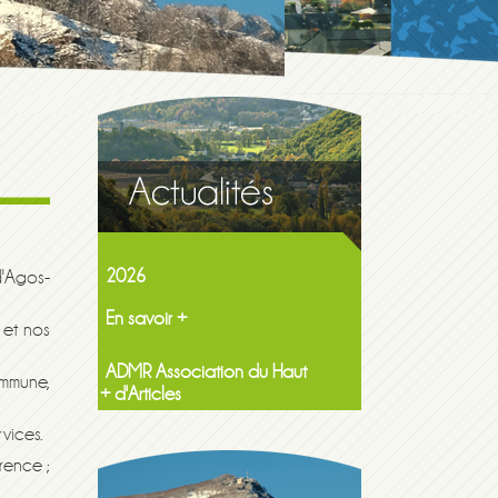
Maison de la famille itinerante
2026
En savoir +
'Agos-
ADMR Association du Haut
Lavedan NF Services
 et nos
En savoir +
ommune,
+ d'Articles
vices.
rence ;