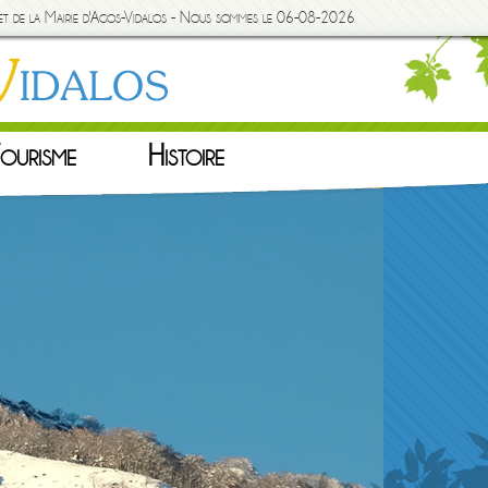
rnet de la Mairie d'Agos-Vidalos - Nous sommes le 06-08-2026
ourisme
Histoire