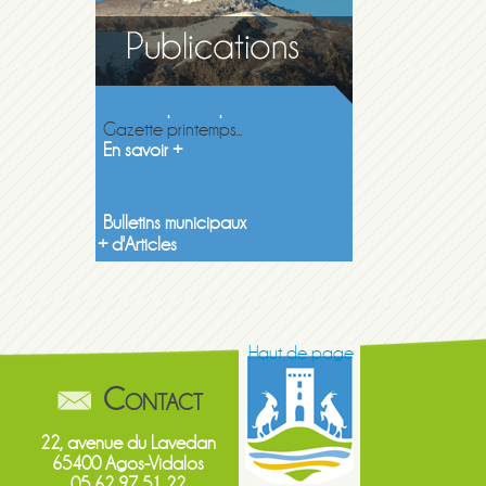
Gazette printemps 2026
Gazette printemps...
En savoir +
Bulletins municipaux
Découvrez les...
En savoir +
+ d'Articles
Haut de page
Contact
22, avenue du Lavedan
65400 Agos-Vidalos
05 62 97 51 22