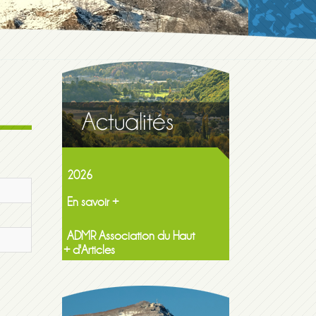
Maison de la famille itinerante
2026
En savoir +
ADMR Association du Haut
Lavedan NF Services
En savoir +
+ d'Articles