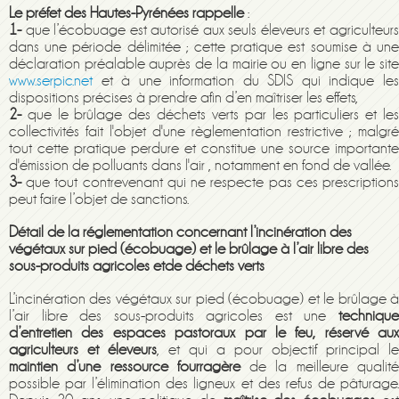
Le préfet des Hautes-Pyrénées rappelle
:
1-
que l’écobuage est autorisé aux seuls éleveurs et agriculteurs
dans une période délimitée ; cette pratique est soumise à une
déclaration préalable auprès de la mairie ou en ligne sur le site
www.serpic.net
et à une information du SDIS qui indique les
dispositions précises à prendre afin d’en maîtriser les effets,
2-
que le brûlage des déchets verts par les particuliers et les
collectivités fait l'objet d'une règlementation restrictive ; malgré
tout cette pratique perdure et constitue une source importante
d'émission de polluants dans l'air , notamment en fond de vallée.
3-
que tout contrevenant qui ne respecte pas ces prescriptions
peut faire l’objet de sanctions.
Détail de la réglementation concernant l’incinération des
végétaux sur pied (écobuage) et le brûlage à l’air libre des
sous-produits agricoles etde déchets verts
L’incinération des végétaux sur pied (écobuage) et le brûlage à
l’air libre des sous-produits agricoles est une
technique
d’entretien des espaces pastoraux par le feu, réservé aux
agriculteurs et éleveurs
, et qui a pour objectif principal le
maintien d’une ressource fourragère
de la meilleure qualit
possible par l’élimination des ligneux et des refus de pâturage.