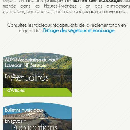
Depuis 20 ans, une politique de
maîtrise des écobuages
es
menée dans les Hautes-Pyrénées ; en cas d’infractions
constatées, des sanctions sont applicables aux contrevenants .
Consultez les tableaux récapitulatifs de la règlementation en
cliquant ici :
Brûlage des végétaux et écobuage
ADMR Association du Haut
Lavedan NF Services
En savoir +
+ d'Articles
Maison de la famille itinerante
2026
En savoir +
Bulletins municipaux
Découvrez les...
En savoir +