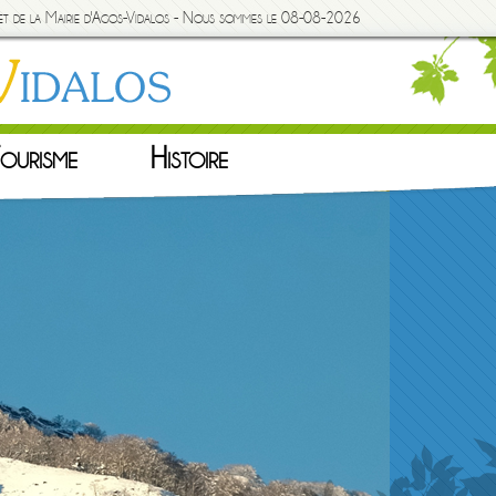
rnet de la Mairie d'Agos-Vidalos - Nous sommes le 08-08-2026
ourisme
Histoire