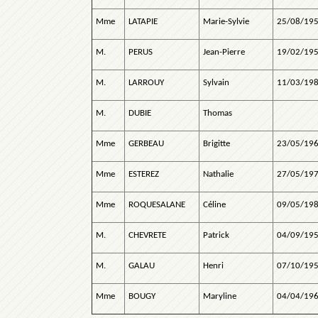
Mme
LATAPIE
Marie-Sylvie
25/08/19
M.
PERUS
Jean-Pierre
19/02/19
M.
LARROUY
Sylvain
11/03/19
M.
DUBIE
Thomas
Mme
GERBEAU
Brigitte
23/05/19
Mme
ESTEREZ
Nathalie
27/05/19
Mme
ROQUESALANE
Céline
09/05/19
M.
CHEVRETE
Patrick
04/09/19
M.
GALAU
Henri
07/10/19
Mme
BOUGY
Maryline
04/04/19