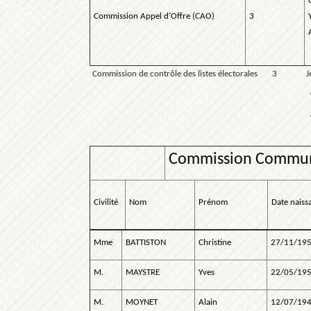
Commission Appel d’Offre (CAO)
3
Commission de contrôle des listes électorales 3 Je
Catherine LAN
Anne marie M
Commission Communa
Civilité
Nom
Prénom
Date naiss
Mme
BATTISTON
Christine
27/11/19
M.
MAYSTRE
Yves
22/05/19
M.
MOYNET
Alain
12/07/19