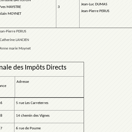
Christine BATTISTON
Jean-Luc DUMAS
Yves MAYSTRE
3
Jean-Pierre PERUS
Alain MOYNET
an-Pierre PERUS
CIEN
oynet
le des Impôts Directs
Adresse
ance
56
5 rue Les Carreterres
58
14 chemin des Vignes
47
6 rue de Poume