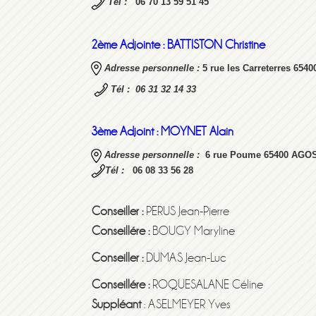
Tél :
06 70 13 59 51 45
2ème Adjointe : BATTISTON Christine
Adresse personnelle :
5 rue les Carreterres 65
Tél :
06 31 32 14 33
3ème Adjoint :
MOYNET Alain
Adresse personnelle :
6 rue Poume 65400 AGO
Tél :
06 08 33 56 28
Conseiller :
PERUS Jean-Pierre
Conseillére :
BOUGY Maryline
Conseiller :
DUMAS Jean-Luc
Conseillére :
ROQUESALANE Céline
Suppléant
: ASELMEYER Yves