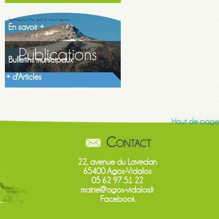
Gazette printemps...
En savoir +
Bulletins municipaux
Découvrez les...
En savoir +
+ d'Articles
Haut de page
Contact
22, avenue du Lavedan
65400 Agos-Vidalos
05 62 97 51 22
mairie@agos-vidalos.fr
Facebook