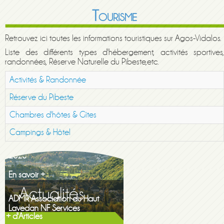
Tourisme
Retrouvez ici toutes les informations touristiques sur Agos-Vidalos.
Liste des différents types d'hébergement, activités sportives,
randonnées, Réserve Naturelle du Pibeste,etc.
Activités & Randonnée
Réserve du Pibeste
Chambres d'hôtes & Gîtes
Campings & Hôtel
Maison de la famille itinerante
2026
En savoir +
ADMR Association du Haut
Lavedan NF Services
En savoir +
+ d'Articles
Gazette printemps 2026