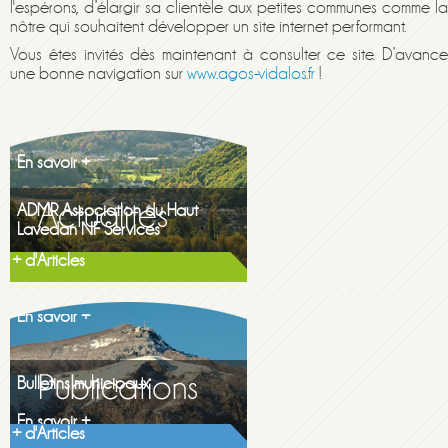
l'espérons, d’élargir sa clientèle aux petites communes comme la
nôtre qui souhaitent développer un site internet performant.
Vous êtes invités dès maintenant à consulter ce site. D’avance
une bonne navigation sur
www.
agos-vidalos.fr
!
Maison de la famille itinerante
2026
En savoir +
ADMR Association du Haut
Lavedan NF Services
En savoir +
Gazette printemps 2026
+ d'Articles
Gazette printemps...
En savoir +
Bulletins municipaux
Découvrez les...
En savoir +
+ d'Articles